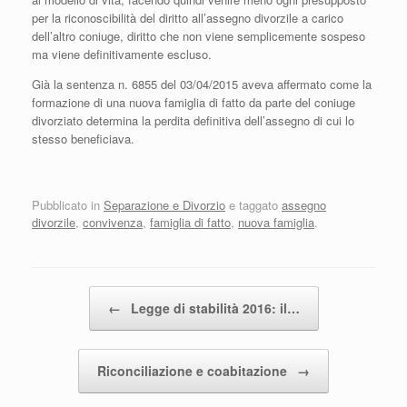
per la riconoscibilità del diritto all’assegno divorzile a carico
dell’altro coniuge, diritto che non viene semplicemente sospeso
ma viene definitivamente escluso.
Già la sentenza n. 6855 del 03/04/2015 aveva affermato come la
formazione di una nuova famiglia di fatto da parte del coniuge
divorziato determina la perdita definitiva dell’assegno di cui lo
stesso beneficiava.
Pubblicato in
Separazione e Divorzio
e taggato
assegno
divorzile
,
convivenza
,
famiglia di fatto
,
nuova famiglia
.
Navigazione articolo
←
Legge di stabilità 2016: il…
Riconciliazione e coabitazione
→