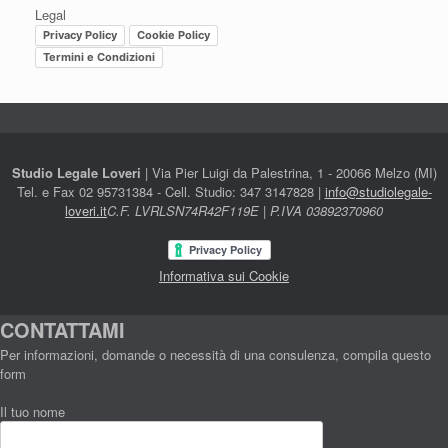
Legal
Privacy Policy
Cookie Policy
Termini e Condizioni
Studio Legale Loveri
| Via Pier Luigi da Palestrina, 1 - 20066 Melzo (MI)
Tel. e Fax 02 95731384 - Cell. Studio: 347 3147828 |
info@studiolegale-
loveri.it
C.F. LVRLSN74R42F119E | P.IVA 03892370960
Informativa sui Cookie
CONTATTAMI
Per informazioni, domande o necessità di una consulenza, compila questo
form
Il tuo nome